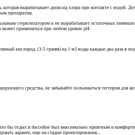
, которая вырабатывает диоксид хлора при контакте с водой. Д
ным препаратам.
альным стерилизатором и не вырабатывает остаточных химикато
и может применяться при любом уровне рН.
тивный кислород, (3-5 грамм) на 1 м3 воды каждые два раза в н
ирующего средства, не забывайте пользоваться тестером для ак
 что бы отдых в бассейне был максимально приятным и комфортн
умать заранее, еще на стадии проектирования...