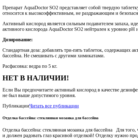
Препарат AquaDoctor SO2 представляет собой твердую таблетку
относится к высокоэффективным, не раздражающим и безопас
Активный кислород является сильным подавителем запаха, иде
активного кислорода AquaDoctor SO2 нейтрален к уровню pH 
Дозирование:
Стандартная доза: добавлять три-пять таблеток, содержащих ак
бассейна. Не смешивать с другими химикатами.
Расфасовка: ведра по 5 кг.
НЕТ В НАЛИЧИИ!
Если Вы предпочитаете активный кислород в качестве дезинфец
не был выше допустимого уровня.
Публикации
Читать все публикации
Отделка бассейна: стеклянная мозаика для бассейна
Отделка бассейна: стеклянная мозаика для бассейна Для того,
и должен радовать глаз красивой отделкой! Отделку нужно прод