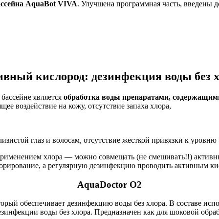
ассейна AquaBot VIVA
. Улучшена программная часть, введены
вный кислород: дезинфекция воды без 
бассейне является
обработка воды препаратами, содержащим
е воздействие на кожу, отсутствие запаха хлора,
лизистой глаз и волосам, отсутствие жесткой привязки к уровню
применением хлора — можно совмещать (не смешивать!!) актив
хлорирование, а регулярную дезинфекцию проводить активным ки
AquaDoctor O2
торый обеспечивает дезинфекцию воды без хлора. В составе испо
дезинфекции воды без хлора. Предназначен как для шоковой обр