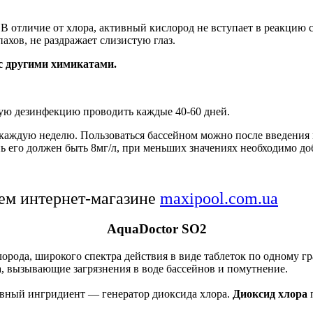
 отличие от хлора, активный кислород не вступает в реакцию с 
ахов, не раздражает слизистую глаз.
с другими химикатами.
овую дезинфекцию проводить каждые 40-60 дней.
ы каждую неделю. Пользоваться бассейном можно после введения 
 его должен быть 8мг/л, при меньших значениях необходимо доб
ем интернет-магазине
maxipool.com.ua
AquaDoctor SO2
слорода, широкого спектра действия в виде таблеток по одному 
а, вызывающие загрязнения в воде бассейнов и помутнение.
ивный ингридиент — генератор диоксида хлора.
Диоксид хлора