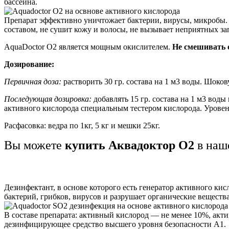
бассейна.
Препарат эффективно уничтожает бактерии, вирусы, микробы. В
составом, не сушит кожу и волосы, не вызывает неприятных зап
AquaDoctor O2 является мощным окислителем.
Не смешивать 
Дозирование:
Первичная доза:
растворить 30 гр. состава на 1 м3 воды. Шок
Последующая дозировка:
добавлять 15 гр. состава на 1 м3 вод
активного кислорода специальным тестером кислорода. Уровень
Расфасовка: ведра по 1кг, 5 кг и мешки 25кг.
Вы можете
купить Аквадоктор О2
в наш
Дезинфектант, в основе которого есть генератор активного ки
бактерий, грибков, вирусов и разрушает органические веществ
В составе препарата: активный кислород — не менее 10%, акт
дезинфицирующее средство высшего уровня безопасности А1.