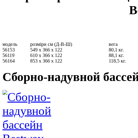
B
модель
розміри см (Д-В-Ш)
вега
56153
549 х 366 х 122
80,1 кг.
56119
610 х 366 х 122
88,1 кг.
56164
853 х 366 х 122
118,5 кг.
Сборно-надувной бассей