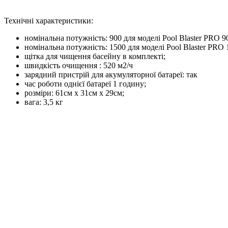
Технічні характеристики:
номінальна потужність: 900 для моделі Pool Blaster PRO 9
номінальна потужність: 1500 для моделі Pool Blaster PRO 
щітка для чищення басейну в комплекті;
швидкість очищення : 520 м2/ч
зарядний пристрій для акумуляторної батареї: так
час роботи однієї батареї 1 годину;
розміри: 61см x 31см x 29см;
вага: 3,5 кг