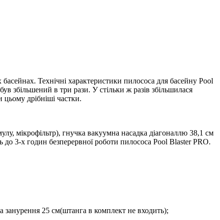
 басейнах. Технічні характеристики пилососа для басейну Pool
був збільшений в три рази. У стільки ж разів збільшилася
и цьому дрібніші частки.
мулу, мікрофільтр), гнучка вакуумна насадка діагоналлю 38,1 см
ь до 3-х годин безперервної роботи пилососа Pool Blaster PRO.
на занурення 25 см(штанга в комплект не входить);