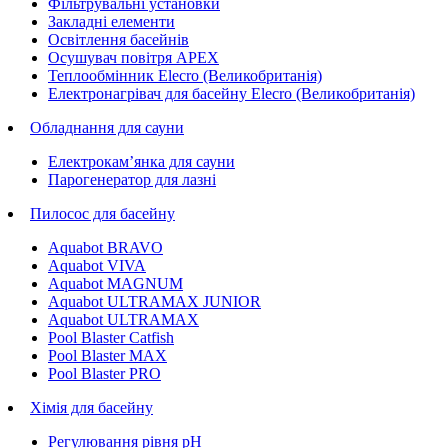
Фільтрувальні установки
Закладні елементи
Освітлення басейнів
Осушувач повітря APEX
Теплообмінник Elecro (Великобританія)
Електронагрівач для басейну Elecro (Великобританія)
Обладнання для сауни
Електрокам’янка для сауни
Парогенератор для лазні
Пилосос для басейну
Aquabot BRAVO
Aquabot VIVA
Aquabot MAGNUM
Aquabot ULTRAMAX JUNIOR
Aquabot ULTRAMAX
Pool Blaster Catfish
Pool Blaster MAX
Pool Blaster PRO
Хімія для басейну
Регулювання рівня pH