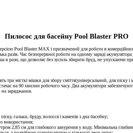
Пилосос для басейну Pool Blaster PRO
рсією Pool Blaster MAX і призначений для роботи в комерційних
ка разів. Час безперервної роботи на одному заряді акумулятора 
а в рази, що дозволяє без зусиль збирати бруд, не упускаючи пр
ь три місткі мішки для збору сміття(універсальний, для піску і 
истачає на 90 хвилин робочого часу. Два акумулятори забезпечуют
и на заряджання.
ску, гальки, бруду, волосся і каменів з дна басейну;
го використання;
етром 2,85 см для глибокого занурення у воду. Мінімальна глиби
ься, з подвійною гідроізоляцією у кількості двох штук;