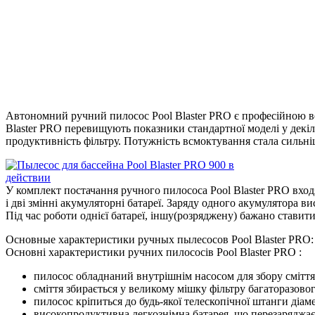
Автономний ручний пилосос Pool Blaster PRO є професійною ве
Blaster PRO перевищують показники стандартної моделі у декіль
продуктивність фільтру. Потужність всмоктування стала сильніш
У комплект постачання ручного пилососа Pool Blaster PRO входят
і дві змінні акумуляторні батареї. Заряду одного акумулятора в
Під час роботи однієї батареї, іншу(розряджену) бажано ставит
Основные характеристики ручных пылесосов Pool Blaster PRO:
Основні характеристики ручних пилососів Pool Blaster PRO :
пилосос обладнаний внутрішнім насосом для збору сміття пі
сміття збирається у великому мішку фільтру багаторазово
пилосос кріпиться до будь-якої телескопічної штанги діам
високопродуктивна легкознімна батарея, що перезаряджаєт